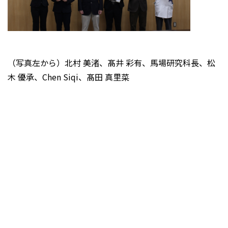
（写真左から）北村 美渚、髙井 彩有、馬場研究科長、松
木 優承、Chen Siqi、髙田 真里菜