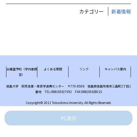
カテゴリー
新着情報
会議室予約（学内者限
よくある質問
リンク
キャンパス案内
定）
徳島大学 研究支援・産官学連携センター 〒770-8506 徳島県徳島市南常三島町2丁目1
番地 TEL:088(656)7592 FAX:088(656)8015
Copyright© 2011 Tokushima University. All Rights Reserved.
PC表示