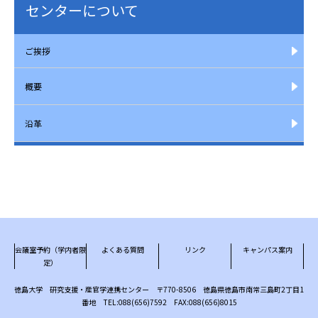
センターについて
ご挨拶
概要
沿革
会議室予約（学内者限
よくある質問
リンク
キャンパス案内
定）
徳島大学 研究支援・産官学連携センター 〒770-8506 徳島県徳島市南常三島町2丁目1
番地 TEL:088(656)7592 FAX:088(656)8015