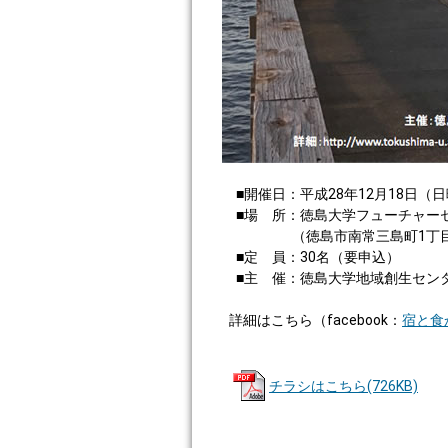
■開催日：平成28年12月18日（日
■場 所：徳島大学フューチャーセ
（徳島市南常三島町1丁
■定 員：30名（要申込）
■主 催：徳島大学地域創生セン
詳細はこちら（facebook：
宿と食
チラシはこちら(726KB)