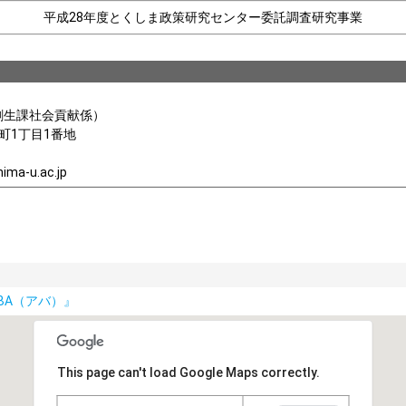
平成28年度とくしま政策研究センター委託調査研究事業
創生課社会貢献係）
島町1丁目1番地
a-u.ac.jp
BA（アバ）』
This page can't load Google Maps correctly.