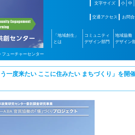
文字サイズ
小
中
交通アクセス
お問合
「地域創生」
コミュニティ
地域協働
とは
デザイン部門
デザイン
>
フューチャーセンター
一度来たい ここに住みたい まちづくり」を開催[