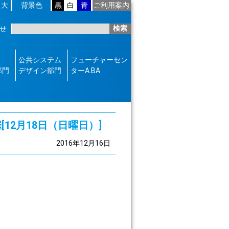
大
背景色
黒
白
青
ご利用案内
本
文
へ
せ
移
動
公共システム
フューチャーセン
部門
デザイン部門
ターA.BA
12月18日（日曜日）]
2016年12月16日