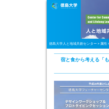
徳島大学人と地域共創センター
>
属性
宿と食から考える「もう