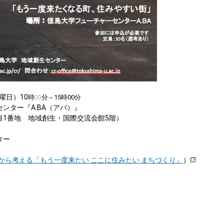
曜日）10
時00分
15時00分
～
ンター『A.BA（アバ）』
目1番地 地域創生・国際交流会館5階）
ター
から考える「もう一度来たい ここに住みたい まちづくり」
）