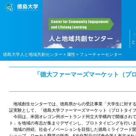
「
と
徳島大学人と地域共創センター
>
属性
>
フューチャーセンター
「徳大ファーマーズマーケット（プロト
地域創生センターでは、徳島県からの受託事業「大学生に対す
証実験として、「徳島大学ファーマーズマーケット（プロトタイ
今回は、米国オレゴン州ポートランド州立大学構内で開催され
ト」を地域の有志が集まりデザインし、プロトタイピングを行い
地域の持続、社会イノベーションを目指した徳島ミライフード
ショップ、ローカル野菜の販売、6次化製品の試食会等も有志それ