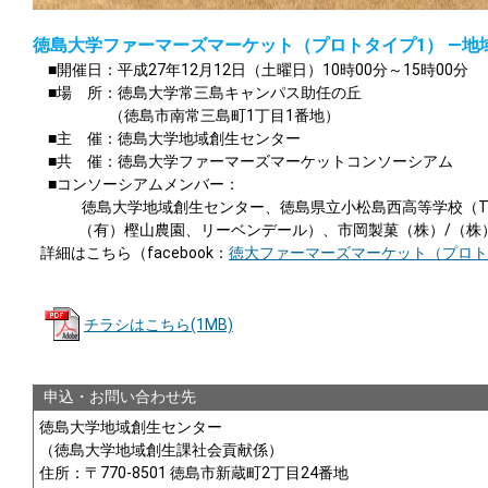
徳島大学ファーマーズマーケット（プロトタイプ1） ―地
■開催日：平成27年12月12日（土曜日）10時00分～15時00分
■場 所：徳島大学常三島キャンパス助任の丘
（徳島市南常三島町1丁目1番地）
■主 催：徳島大学地域創生センター
■共 催：徳島大学ファーマーズマーケットコンソーシアム
■コンソーシアムメンバー：
徳島大学地域創生センター、徳島県立小松島西高等学校（TO
（有）樫山農園、リーベンデール）、市岡製菓（株）/（株
詳細はこちら（facebook：
徳大ファーマーズマーケット（プロト
チラシはこちら(1MB)
申込・お問い合わせ先
徳島大学地域創生センター
（徳島大学地域創生課社会貢献係）
住所：〒770-8501 徳島市新蔵町2丁目24番地