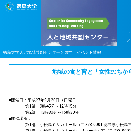
「
と
徳島大学人と地域共創センター
>
属性
>
イベント情報
地域の食と育と「女性のちから
■開催日：平成27年9月20日（日曜日）
第1部 9時45分～12時15分
第2部 13時30分～15時30分
■開催場所：
第1部 小松島ミリカホール（〒773-0001 徳島県小松島市
第2部 小松島ミリカホール リハーサル室（〒773-0001