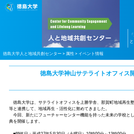
「
と
徳島大学人と地域共創センター
>
属性
>
イベント情報
徳島大学神山サテライトオフィス開
徳島大学は、サテライトオフィスを上勝学舎、那賀町地域再生塾
等と連携して、地域再生・活性化に努めてきました。
今回、新たにフューチャーセンター機能を持った未来の学校と
典を開催します。
■開催日：平成27年5月30日（土曜日）10時00分～13時00分