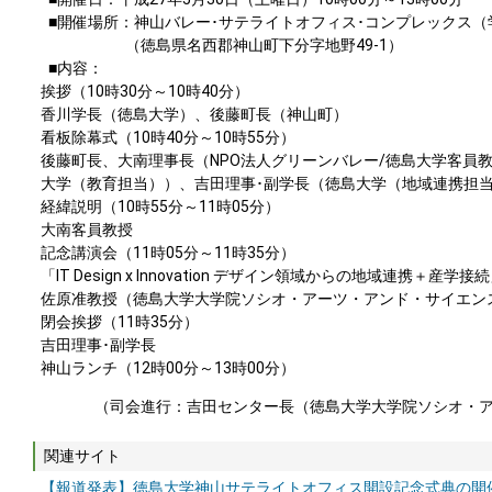
■開催場所：神山バレー･サテライトオフィス･コンプレックス（
（徳島県名西郡神山町下分字地野49-1）
■内容：
挨拶（10時30分～10時40分）
香川学長（徳島大学）、後藤町長（神山町）
看板除幕式（10時40分～10時55分）
後藤町長、大南理事長（NPO法人グリーンバレー/徳島大学客員
大学（教育担当））、吉田理事･副学長（徳島大学（地域連携担
経緯説明（10時55分～11時05分）
大南客員教授
記念講演会（11時05分～11時35分）
「IT Design x Innovation デザイン領域からの地域連携＋産学接
佐原准教授（徳島⼤学⼤学院ソシオ・アーツ・アンド・サイエン
閉会挨拶（11時35分）
吉田理事･副学長
神山ランチ（12時00分～13時00分）
（司会進行：吉田センター長（徳島⼤学⼤学院ソシオ・ア
関連サイト
【報道発表】徳島大学神山サテライトオフィス開設記念式典の開