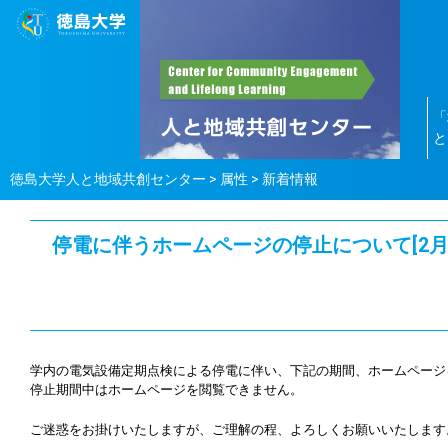
「
と
徳島大学人と地域共創センター
>
属性
>
新着情報
停電に伴うホームページの停止について[2月2
学内の電気設備定期点検による停電に伴い、下記の期間、ホームページ
停止期間中はホームページを閲覧できません。
ご迷惑をお掛けいたしますが、ご理解の程、よろしくお願いいたします