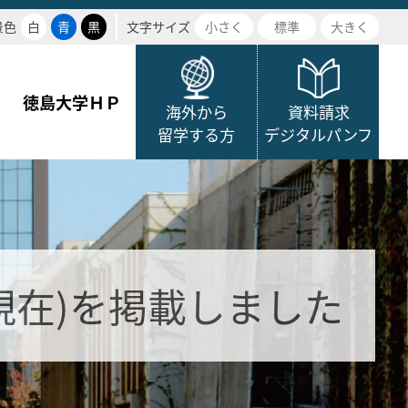
景色
白
青
黒
文字サイズ
小さく
標準
大きく
徳島大学ＨＰ
海外から
資料請求
留学する方
デジタルパンフ
時現在)を掲載しました