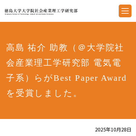
高島 祐介 助教（＠大学院社
会産業理工学研究部 電気電
子系）らがBest Paper Award
を受賞しました。
2025年10月28日