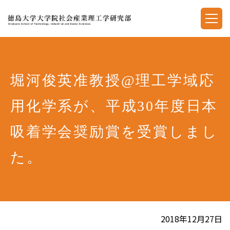
堀河俊英准教授@理工学域応
用化学系が、平成30年度日本
吸着学会奨励賞を受賞しまし
た。
2018年12月27日