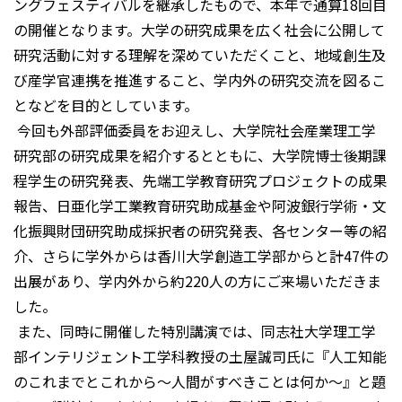
ングフェスティバルを継承したもので、本年で通算18回目
の開催となります。大学の研究成果を広く社会に公開して
研究活動に対する理解を深めていただくこと、地域創生及
び産学官連携を推進すること、学内外の研究交流を図るこ
となどを目的としています。
今回も外部評価委員をお迎えし、大学院社会産業理工学
研究部の研究成果を紹介するとともに、大学院博士後期課
程学生の研究発表、先端工学教育研究プロジェクトの成果
報告、日亜化学工業教育研究助成基金や阿波銀行学術・文
化振興財団研究助成採択者の研究発表、各センター等の紹
介、さらに学外からは香川大学創造工学部からと計47件の
出展があり、学内外から約220人の方にご来場いただきま
した。
また、同時に開催した特別講演では、同志社大学理工学
部インテリジェント工学科教授の土屋誠司氏に『人工知能
のこれまでとこれから～人間がすべきことは何か～』と題