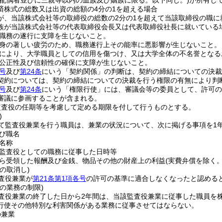
(配偶者並びに三親等以内の血族及び姻族に限る。以下同じ。)
が所有し
済株式の総数又は出資の総額の4分の1を超える場合
が、当該株式会社等の取締役の総数の2分の1を超えて当該取締役の職に
族が当該株式会社等の代表取締役会長又は代表取締役社長に就いている
職務の遂行に支障を生じないこと。
身の著しい疲労のため、職務遂行上その能率に悪影響が生じないこと。
により、大学職員としての信用を傷つけ、又は大学全体の不名誉となる
公正性及び信頼性の確保に支障が生じないこと。
号
及び
第24条
にいう「契約関係」の判断は、契約の締結についての決
契約については、契約の締結についての決裁を行う権限の有無により判
号
及び
第24条
にいう「権限行使」には、審議会等の委員として、許可の
審議に参画することが含まれる。
監査役の任期等を考慮して定める期限を付して行うものとする。
)
て監査役兼業を行う職員は、兼業の状況について、次に掲げる事項を1
び職名
名称
監査役としての職務に従事した日時等
ら受領した報酬及び金銭、物品その他の財産上の利益
(実費弁償を除く。
の取消し)
査役兼業が
第21条第1項各号
の許可の基準に適合しなくなったと認める
の業務の制限)
査役兼業の終了した日から2年間は、当該監査役兼業に従事した職員を
行使その他特別な利害関係がある業務に従事させてはならない。
の兼業