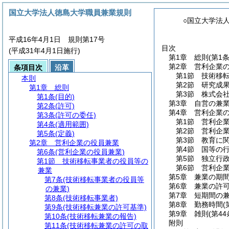
国立大学法人徳島大学職員兼業規則
○国立大学法
平成16年4月1日 規則第17号
目次
(平成31年4月1日施行)
第1章
総則
(第1
第2章
営利企業
条項目次
沿革
第1節
技術移
本則
第2節
研究成
第1章
総則
第3節
株式会
第1条
(目的)
第3章
自営の兼
第2条
(許可)
第4章
営利企業
第3条
(許可の委任)
第1節
営利企
第4条
(適用範囲)
第2節
営利企
第5条
(定義)
第3節
教育に
第2章
営利企業の役員兼業
第4節
国等の
第6条
(営利企業の役員兼業)
第5節
独立行
第1節
技術移転事業者の役員等の
第6節
営利企
兼業
第5章
兼業の期
第7条
(技術移転事業者の役員等
第6章
兼業の許
の兼業)
第7章
短期間の
第8条
(技術移転事業者)
第8章
勤務時間
(
第9条
(技術移転兼業の許可基準)
第9章
雑則
(第44
第10条
(技術移転兼業の報告)
附則
第11条
(技術移転兼業の許可の取