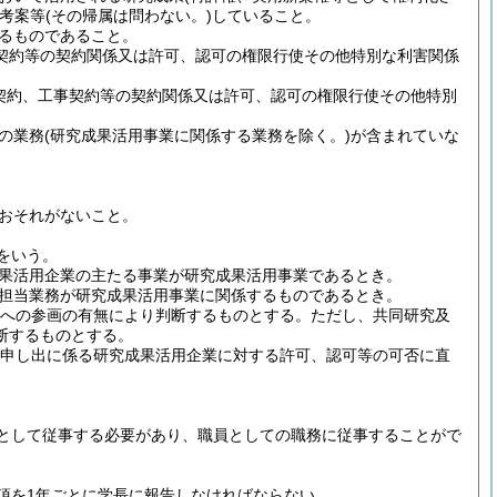
考案等
(その帰属は問わない。)
していること。
るものであること。
契約等の契約関係又は許可、認可の権限行使その他特別な利害関係
契約、工事契約等の契約関係又は許可、認可の権限行使その他特別
の業務
(研究成果活用事業に関係する業務を除く。)
が含まれていな
おそれがないこと。
をいう。
果活用企業の主たる事業が研究成果活用事業であるとき。
担当業務が研究成果活用事業に関係するものであるとき。
裁への参画の有無により判断するものとする。
ただし、共同研究及
断するものとする。
申し出に係る研究成果活用企業に対する許可、認可等の可否に直
として従事する必要があり、職員としての職務に従事することがで
項を1年ごとに学長に報告しなければならない。