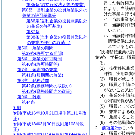
得した特許権又
第35条
(独立行政法人等の兼業)
により、当該研
第6節
営利企業の役員兼業以外の
けた事業を行う
兼業の許可基準等
イ
当該事業を
第36条
(営利企業の役員兼業以外
ロ
当該特許権
の兼業の許可基準)
いこと。
第37条
ハ
当該特許権
第38条
(営利企業の役員兼業以外
情報提供にお
の兼業の許可の取消し)
れているもの
第5章
兼業の期間
(技術移転兼業の許
第39条
(許可する期間)
第9条
学長は、職
第6章
兼業の許可時間
る。
第40条
(許可時間等)
(1)
技術移転兼業
第7章
短期間の兼業
許権、実用新案
第41条
(短期間の兼業)
(2)
職員が就こう
第8章
勤務時間
(3)
職員と申請に
第42条
(勤務時間の取扱い)
がないこと又は
第43条
(勤務時間内の従事)
(4)
兼業の申請前
第9章
雑則
な利害関係があ
第44条
(5)
職員としての
附則
(6)
兼業による心
附則
(平成16年10月21日規則第111号改
(7)
兼業すること
正)
(8)
その他職務の
附則
(平成18年3月30日規則第108号改
2
前項第2号
にいう
正)
(1)
職員が技術移
附則
(平成22年3月16日規則第34号改正)