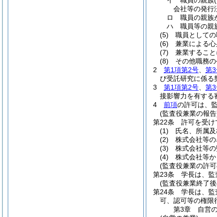
イ
職員の親族
会社等の発行
ロ
職員の親族
ハ
職員等の親
(5)
職員としての
(6)
兼業による心
(7)
兼業すること
(8)
その他職務の
2
第1項第2号
、
第3
び受託研究に係る
3
第1項第2号
、
第3
接影響力を有する
4
前項
の許可は、
(監査役兼業の報告
第22条
許可を受け
(1)
氏名、所属及
(2)
株式会社等の
(3)
株式会社等の
(4)
株式会社等か
(監査役兼業の許可
第23条
学長は、監
(監査役兼業終了後
第24条
学長は、監
可、認可等の権限
第3章
自営