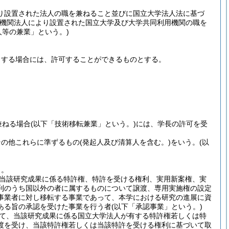
より設置された法人の職を兼ねること並びに国立大学法人法に基づ
用機関法人により設置された国立大学及び大学共同利用機関の職を
人等の兼業」という。)
当する場合には、許可することができるものとする。
兼ねる場合
(以下「技術移転兼業」という。)
には、学長の許可を受
その他これらに準ずるもの
(発起人及び清算人を含む。)
をいう。
(以
う。
当該研究成果に係る特許権、特許を受ける権利、実用新案権、実
利のうち国以外の者に属するものについて譲渡、専用実施権の設定
事業者に対し移転する事業であって、本学における研究の進展に資
ある旨の承認を受けた事業を行う者
(以下「承認事業」という。)
て、当該研究成果に係る国立大学法人が有する特許権若しくは特
渡を受け、当該特許権若しくは当該特許を受ける権利に基づいて取