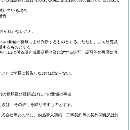
ている当該株式会社等の株式の数又は出資の額の合計が、当該株式
就いている場合
場合
おそれがないこと。
裁への参画の有無により判断するものとする。
ただし、共同研究及
断するものとする。
申し出に係る研究成果活用企業に対する許可、認可等の可否に直
年ごとに学長に報告しなければならない。
)
の種類及び価額並びにその受領の事由
ときは、その許可を取り消すものとする。
株式会社等との間に、物品購入契約、工事契約等の契約関係又は許