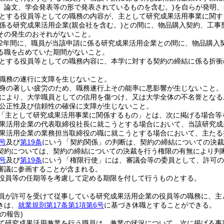
、論文、学会発表等の形で発表されているものを含む。)
を自らが発明、
とする役員等としての職務の内容が、主として研究成果活用事業に関す
係る研究成果活用企業
(親会社を含む。)
との間に、物品購入契約、工事
その発生のおそれがないこと。
2年間に、職員が当該申請に係る研究成果活用企業との間に、物品購入
る職を占めていた期間がないこと。
とする役員等としての職務内容に、本学に対する契約の締結に係る折衝
職務の遂行に支障を生じないこと。
身の著しい疲労のため、職務遂行上その能率に悪影響が生じないこと。
により、大学職員としての信用を傷つけ、又は大学全体の不名誉となる
公正性及び信頼性の確保に支障が生じないこと。
「主として研究成果活用事業に関係するもの」とは、次に掲げる場合等
果活用企業の代表取締役社長に就こうとする場合において、当該研究成
果活用企業の業務担当取締役の職に就こうとする場合において、主たる
号
及び
第19条
にいう「契約関係」の判断は、契約の締結についての決
契約については、契約の締結についての決裁を行う権限の有無により判
号
及び
第19条
にいう「権限行使」には、審議会等の委員として、許可の
審議に参画することが含まれる。
役員等の任期等を考慮して定める期限を付して行うものとする。
員が許可を受けて従事している研究成果活用企業の役員等の職務に、主
きは、
就業規則第17条第1項第6号
に基づき休職とすることができる。
の報告)
て研究成果活用兼業を行う職員は、兼業の状況について、次に掲げる事