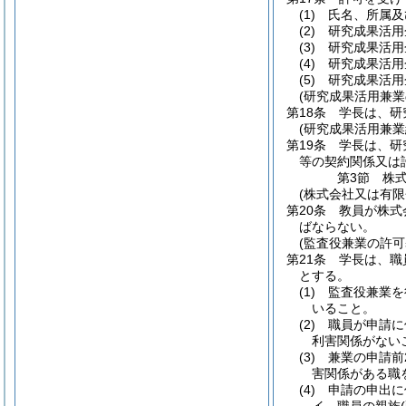
(1)
氏名、所属及
(2)
研究成果活用
(3)
研究成果活用
(4)
研究成果活用
(5)
研究成果活用
(研究成果活用兼業
第18条
学長は、研
(研究成果活用兼業
第19条
学長は、研
等の契約関係又は
第3節
株
(株式会社又は有限
第20条
教員が株式
ばならない。
(監査役兼業の許可
第21条
学長は、職
とする。
(1)
監査役兼業を
いること。
(2)
職員が申請に
利害関係がない
(3)
兼業の申請前
害関係がある職
(4)
申請の申出に