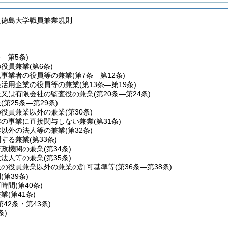
人徳島大学職員兼業規則
条―第5条)
の役員兼業
(第6条)
転事業者の役員等の兼業
(第7条―第12条)
果活用企業の役員等の兼業
(第13条―第19条)
社又は有限会社の監査役の兼業
(第20条―第24条)
業
(第25条―第29条)
の役員兼業以外の兼業
(第30条)
業の事業に直接関与しない兼業
(第31条)
業以外の法人等の兼業
(第32条)
関する兼業
(第33条)
行政機関の兼業
(第34条)
政法人等の兼業
(第35条)
業の役員兼業以外の兼業の許可基準等
(第36条―第38条)
間
(第39条)
可時間
(第40条)
兼業
(第41条)
第42条・第43条)
条)