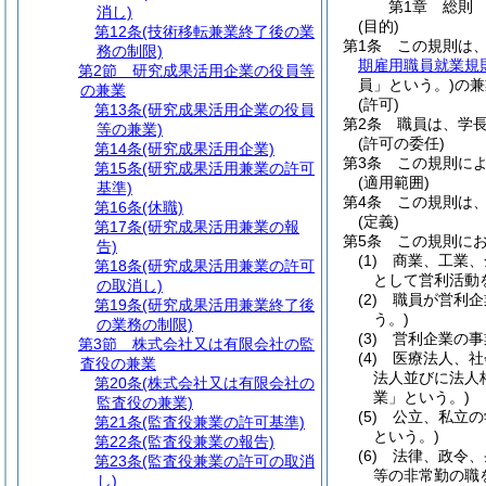
第1章
総則
消し)
(目的)
第12条
(技術移転兼業終了後の業
第1条
この規則は
務の制限)
期雇用職員就業規
第2節
研究成果活用企業の役員等
員」という。)
の兼
の兼業
(許可)
第13条
(研究成果活用企業の役員
第2条
職員は、学
等の兼業)
(許可の委任)
第14条
(研究成果活用企業)
第3条
この規則に
第15条
(研究成果活用兼業の許可
(適用範囲)
基準)
第4条
この規則は
第16条
(休職)
(定義)
第17条
(研究成果活用兼業の報
第5条
この規則に
告)
(1)
商業、工業、
第18条
(研究成果活用兼業の許可
として営利活動
の取消し)
(2)
職員が営利企
第19条
(研究成果活用兼業終了後
う。)
の業務の制限)
(3)
営利企業の事
第3節
株式会社又は有限会社の監
(4)
医療法人、社
査役の兼業
法人並びに法人
第20条
(株式会社又は有限会社の
業」という。)
監査役の兼業)
(5)
公立、私立の
第21条
(監査役兼業の許可基準)
という。)
第22条
(監査役兼業の報告)
(6)
法律、政令、
第23条
(監査役兼業の許可の取消
等の非常勤の職
し)