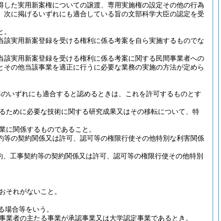
得した実用新案権についての譲渡、専用実施権の設定その他の行為
、次に掲げるいずれにも適合している旨の文部科学大臣の認定を受
と。
当該実用新案登録を受ける権利に係る考案を自ら実施するものでな
当該実用新案登録を受ける権利に係る考案に関する民間事業者への
とその他当該事業を適正に行うに必要な業務の実施の方法が定めら
準のいずれにも適合すると認めるときは、これを許可するものとす
るために必要な技術に関する研究成果又はその移転について、特
業に関係するものであること。
約等の契約関係又は許可、認可等の権限行使その他特別な利害関係
約、工事契約等の契約関係又は許可、認可等の権限行使その他特別
おそれがないこと。
る場合等をいう。
事業者の主たる事業が承認事業又は大学認定事業であるとき。