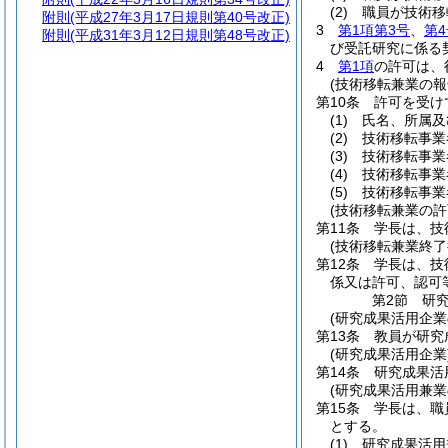
(2)
職員が技術移
附則
(平成27年3月17日規則第40号改正)
3
第1項第3号
、
第4
附則
(平成31年3月12日規則第48号改正)
び受託研究に係る
4
第1項
の許可は、
(技術移転兼業の報
第10条
許可を受け
(1)
氏名、所属及
(2)
技術移転事業
(3)
技術移転事業
(4)
技術移転事業
(5)
技術移転事業
(技術移転兼業の許
第11条
学長は、技
(技術移転兼業終了
第12条
学長は、技
係又は許可、認可
第2節
研
(研究成果活用企業
第13条
教員が研究
(研究成果活用企業
第14条
研究成果活
(研究成果活用兼業
第15条
学長は、職
とする。
(1)
研究成果活用