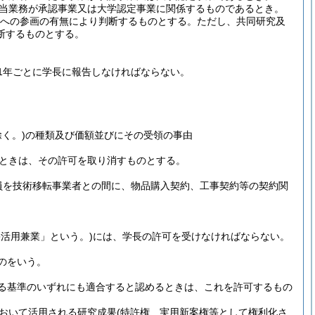
当業務が承認事業又は大学認定事業に関係するものであるとき。
裁への参画の有無により判断するものとする。
ただし、共同研究及
断するものとする。
1年ごとに学長に報告しなければならない。
く。)
の種類及び価額並びにその受領の事由
ときは、その許可を取り消すものとする。
員を技術移転事業者との間に、物品購入契約、工事契約等の契約関
。
果活用兼業」という。)
には、学長の許可を受けなければならない。
のをいう。
る基準のいずれにも適合すると認めるときは、これを許可するもの
おいて活用される研究成果
(特許権、実用新案権等として権利化さ