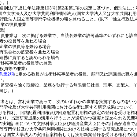
う。)
通則法
(平成11年法律第103号)
第2条第1項の規定に基づき、個別法に
国立大学法人及び大学共同利用機関法人
(国立大学法人又は大学共同利
行政法人国立高等専門学校機構の職を兼ねること。
(以下「独立行政法
企業の役員兼業
業)
役員兼業は、次に掲げる兼業で、当該各兼業の許可基準のいずれにも該
者の役員等を兼ねる場合
企業の役員等を兼ねる場合
有限会社の監査役を兼ねる場合
連携に資すると認められる場合
術移転事業者の役員等の兼業
役員等の兼業)
条第2項
に定める教員が技術移転事業者の役員、顧問又は評議員の職を
い。
、監査役を除く取締役、業務を執行する無限責任社員、理事、支配人、
同じ。)
業者とは、営利企業であって、次のいずれかの事業を実施するものをい
門学校及び大学共同利用機関における技術に関する研究成果について、
ける権利、回路配置利用権及び回路配置利用権の設定の登録を受ける権
より、当該研究成果の活用を行うことが適切かつ確実と認められる民間
の実施計画について文部科学大臣及び経済産業大臣にその計画が適当で
等専門学校及び大学共同利用機関における技術に関する研究成果につい
又は国立大学法人の実用新案権若しくは実用新案登録を受ける権利の譲