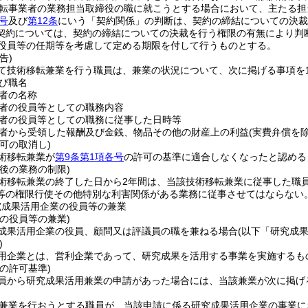
転事業者の業務担当取締役の職に就こうとする場合において、主たる担
号
及び
第12条
にいう「契約関係」の判断は、契約の締結についての決
契約については、契約の締結についての決裁を行う権限の有無により判
役員等の任期等を考慮して定める期限を付して行うものとする。
告)
て技術移転兼業を行う職員は、兼業の状況について、次に掲げる事項を
び職名
者の名称
者の役員等としての職務内容
者の役員等としての職務に従事した日時等
者から受領した報酬及び金銭、物品その他の財産上の利益
(実費弁償を除
可の取消し)
術移転兼業が
第9条第1項各号
の許可の基準に適合しなくなったと認める
後の業務の制限)
術移転兼業の終了した日から2年間は、当該技術移転兼業に従事した職
等の権限行使その他特別な利害関係がある業務に従事させてはならない
究成果活用企業の役員等の兼業
の役員等の兼業)
成果活用企業の役員、顧問又は評議員の職を兼ねる場合
(以下「研究成
)
用企業とは、営利企業であって、研究成果を活用する事業を実施するも
の許可基準)
員から研究成果活用兼業の申請があった場合には、当該兼業が次に掲げ
兼業を行おうとする職員が、当該申請に係る研究成果活用企業の事業に