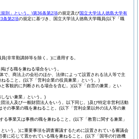
業規則」という。)
第36条第2項
の規定及び
国立大学法人徳島大学有
23条第2項
の規定に基づき、国立大学法人徳島大学職員
(以下「職
職員
(非常勤講師等を除く。)
に適用する。
に掲げる職を兼ねる場合をいう。
体で、商法上の会社のほか、法律によって設置される法人等で主
兼ねること。
(以下「営利企業の役員兼業」という。)
のと客観的に判断される場合を含む。)
(以下「自営の兼業」とい
与しない兼業」という。)
社団法人及び一般財団法人をいう。以下同じ。)
及び特定非営利活動
はその事業の職を兼ねること。
(以下「営利企業以外の法人等の兼
する事業又は事務の職を兼ねること。
(以下「教育に関する兼業」
という。)
に重要事項を調査審議するために設置されている審議会
必要に応じて置かれている職を兼ねること。
(以下「国等の行政機