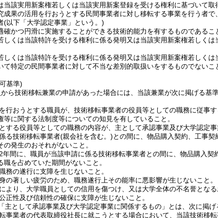
は当該実用新案権若しくは当該実用新案登録を受ける権利に基づいて取
究成果の活用を行おうとする民間事業者に対し移転する事業を行う者で
者
(以下「大学認定事業」という。)
適確かつ円滑に実施することができる技術的能力を有するものであるこ
若しくは当該特許を受ける権利に係る発明又は当該実用新案権若しくは
若しくは当該特許を受ける権利に係る発明又は当該実用新案権若しくは
いて特定の民間事業者に対して不当な差別的取扱いをするものでないこ
。
可基準)
員から技術移転兼業の申請があった場合には、当該兼業が次に掲げる基
を行おうとする職員が、技術移転事業者の役員等としての職務に従事す
権等に関する法制度等についての知見を有していること。
とする役員等としての職務の内容が、主として承認事業及び大学認定事
係る技術移転事業者
(親会社を含む。)
との間に、物品購入契約、工事契
その発生のおそれがないこと。
2年間に、職員が当該申請に係る技術移転事業者との間に、物品購入契
る職を占めていた期間がないこと。
職務の遂行に支障を生じないこと。
身の著しい疲労のため、職務遂行上その能率に悪影響が生じないこと。
により、大学職員としての信用を傷つけ、又は大学全体の不名誉となる
公正性及び信頼性の確保に支障が生じないこと。
「主として承認事業及び大学認定事業に関係するもの」とは、次に掲げ
転事業者の代表取締役社長に就こうとする場合において、当該技術移転