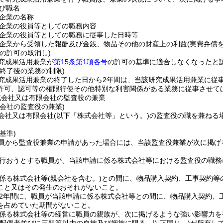
び職名
企業の名称
企業の役員等としての職務内容
企業の役員等としての職務に従事した日時等
企業から受領した報酬及び金銭、物品その他の財産上の利益
(実費弁償
の許可の取消し)
究成果活用兼業が
第15条第1項各号
の許可の基準に適合しなくなったと
終了後の業務の制限)
究成果活用兼業の終了した日から2年間は、当該研究成果活用兼業に従
許可、認可等の権限行使その他特別な利害関係がある業務に従事させて
式会社又は有限会社の監査役の兼業
会社の監査役の兼業)
会社又は有限会社
(以下「株式会社等」という。)
の監査役の職を兼ねる
基準)
員から監査役兼業の申請があった場合には、当該監査役兼業が次に掲げ
行おうとする職員が、当該申請に係る株式会社等における監査役の職務
係る株式会社等
(親会社を含む。)
との間に、物品購入契約、工事契約等
こと又はその発生のおそれがないこと。
2年間に、職員が当該申請に係る株式会社等との間に、物品購入契約、
を占めていた期間がないこと。
係る株式会社等の経営に職員の親族が、次に掲げるような強い影響力を