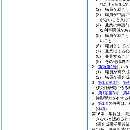
れたもののほか
(2)
職員が就こう
(3)
職員が申請に
がないこと又は
(4)
兼業の申請前
な利害関係があ
(5)
職員が就こう
いこと。
(6)
職員としての
(7)
兼業による心
(8)
兼業すること
(9)
その他職務の
2
前項第2号
にいう
(1)
職員が研究成
(2)
職員が研究成
3
第1項第3号
、
第4
び受託研究に係る
4
第1項第3号
、
第4
接影響力を有する
5
第1項
の許可は、
(休職)
第16条
学長は、職
きないと認めると
(研究成果活用兼業
第17条
許可を受け