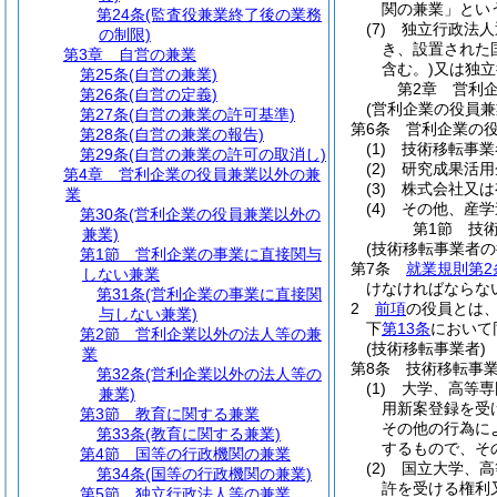
関の兼業」とい
第24条
(監査役兼業終了後の業務
(7)
独立行政法人
の制限)
き、設置された
第3章
自営の兼業
含む。)
又は独立
第25条
(自営の兼業)
第2章
営利
第26条
(自営の定義)
(営利企業の役員兼
第27条
(自営の兼業の許可基準)
第6条
営利企業の
第28条
(自営の兼業の報告)
(1)
技術移転事業
第29条
(自営の兼業の許可の取消し)
(2)
研究成果活用
第4章
営利企業の役員兼業以外の兼
(3)
株式会社又は
業
(4)
その他、産学
第30条
(営利企業の役員兼業以外の
第1節
技
兼業)
(技術移転事業者の
第1節
営利企業の事業に直接関与
第7条
就業規則第2
しない兼業
けなければならな
第31条
(営利企業の事業に直接関
2
前項
の役員とは
与しない兼業)
下
第13条
において
第2節
営利企業以外の法人等の兼
(技術移転事業者)
業
第8条
技術移転事
第32条
(営利企業以外の法人等の
(1)
大学、高等専
兼業)
用新案登録を受
第3節
教育に関する兼業
その他の行為に
第33条
(教育に関する兼業)
するもので、そ
第4節
国等の行政機関の兼業
(2)
国立大学、高
第34条
(国等の行政機関の兼業)
許を受ける権利
第5節
独立行政法人等の兼業