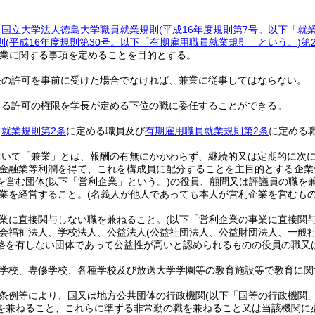
、
国立大学法人徳島大学職員就業規則
(平成16年度規則第7号。以下「就
則
(平成16年度規則第30号。以下「有期雇用職員就業規則」という。)
第
業に関する事項を定めることを目的とする。
長の許可を事前に受けた場合でなければ、兼業に従事してはならない。
よる許可の権限を学長が定める下位の職に委任することができる。
、
就業規則第2条
に定める職員及び
有期雇用職員就業規則第2条
に定める
おいて「兼業」とは、報酬の有無にかかわらず、継続的又は定期的に次
金融業等利潤を得て、これを構成員に配分することを主目的とする企業
を営む団体
(以下「営利企業」という。)
の役員、顧問又は評議員の職を
業を経営すること。
(名義人が他人であっても本人が営利企業を営むも
業に直接関与しない職を兼ねること。
(以下「営利企業の事業に直接関
会福祉法人、学校法人、公益法人
(公益社団法人、公益財団法人、一般
格を有しない団体であって公益性が高いと認められるものの役員の職又
学校、専修学校、各種学校及び放送大学学園等の教育施設等で教育に関
条例等により、国又は地方公共団体の行政機関
(以下「国等の行政機関」
を兼ねること、これらに準ずる非常勤の職を兼ねること又は当該機関に