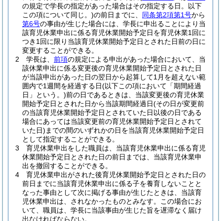
の規定で学長の指定があった場合はその指定する日。以下
この項について同じ。)
の前日までに、
同条第2項第1号
から
第6号
の事由が生じた場合には、学長に申出ることにより当
該育児休業申出に係る育児休業開始予定日を育児休業1回に
つき1回に限り当該育児休業開始予定日とされた日前の日に
変更することができる。
2
学長は、
前項
の規定による申出があった場合において、当
該休業申出に係る変更後の育児休業開始予定日とされた日
が当該申出があった日の翌日から起算して1月を超えない範
囲内で1週間を経過する日
(以下この項において「期間経過
日」という。)
前の日であるときは、当該変更後の育児休業
開始予定日とされた日から当該期間経過日
(その日が変更前
の当該育児休業開始予定日とされていた日以後の日である
場合にあっては当該変更前の育児休業開始予定日とされて
いた日)
までの間のいずれかの日を当該育児休業開始予定日
として指定することができる。
3
育児休業申出をした職員は、当該育児休業申出に係る育児
休業開始予定日とされた日の前日までは、当該育児休業申
出を撤回することができる。
4
育児休業申出がされた後育児休業開始予定日とされた日の
前日までに当該育児休業申出に係る子を養育しないことと
なった事由として次に掲げる事由が生じたときは、当該育
児休業申出は、されなかったものとみなす。
この場合にお
いて、職員は、学長に当該事由が生じた旨を遅滞なく届け
出なければならない。