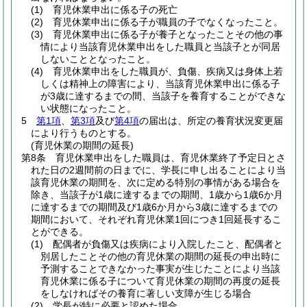
(1)
育児休業申出に係る子の死亡
(2)
育児休業申出に係る子が職員の子でなくなったこと。
(3)
育児休業申出に係る子が養子となったことその他の事
情により当該育児休業申出をした職員と当該子とが同居
しないこととなったこと。
(4)
育児休業申出をした職員が、負傷、疾病又は身体上若
しくは精神上の障害により、当該育児休業申出に係る子
が3歳に達するまでの間、当該子を養育することができな
い状態になったこと。
5
第1項
、
第3項
及び
第4項
の届出は、所定の養育状況変更届
により行うものとする。
(育児休業の期間の延長)
第8条
育児休業申出をした職員は、育児休業終了予定日とさ
れた日の2週間前の日までに、学長に申し出ることにより当
該育児休業の期間を、次に定める特別の事情がある場合を
除き、当該子が1歳に達するまでの期間、1歳から1歳6か月
に達するまでの期間及び1歳6か月から3歳に達するまでの
期間において、それぞれ育児休業1回につき1回延長するこ
とができる。
(1)
配偶者が負傷又は疾病により入院したこと、配偶者と
別居したことその他の育児休業の期間の延長の申出時に
予測することできなかった事実が生じたことにより当該
育児休業に係る子について育児休業の期間の再度の延長
をしなければその養育に著しい支障が生じる場合
(2)
学長が特に必要と認めた場合