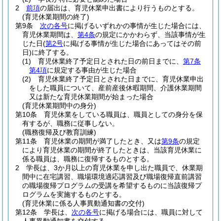
2
前項
の届出は、育児休業申出書により行うものとする。
(育児休業期間の終了)
第9条
次の各号
に掲げるいずれかの事情が生じた場合には、
育児休業期間は、
第4条
の規定にかかわらず、当該事情が生
じた日
(
第2号
に掲げる事情が生じた場合にあってはその前
日)
に終了する。
(1)
育児休業終了予定日とされた日の前日までに、
第7条
第4項
に規定する事由が生じた場合
(2)
育児休業終了予定日とされた日までに、育児休業申出
をした職員について、産前産後休暇期間、介護休業期間
又は新たな育児休業期間が始まった場合
(育児休業期間中の身分)
第10条
育児休業をしている職員は、職員としての身分を保
有するが、職務に従事しない。
(職務復帰及び教育訓練)
第11条
育児休業の期間が満了したとき、又は
第9条
の規定
により育児休業の期間が終了したときは、当該育児休業に
係る職員は、職務に復帰するものとする。
2
学長は、3か月以上の育児休業を申し出た職員で、休業期
間中に在宅講習、職場環境適応講習及び職場復帰直前講習
の職場復帰プログラムの受講を希望するものに当該復帰プ
ログラムを実施するものとする。
(育児休業に係る人事異動通知書の交付)
第12条
学長は、
次の各号
に掲げる場合には、職員に対して