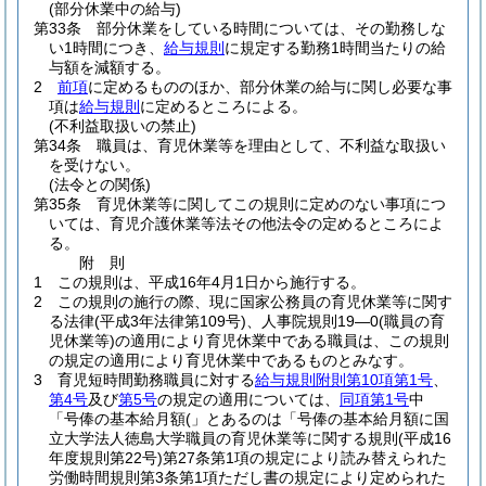
(部分休業中の給与)
第33条
部分休業をしている時間については、その勤務しな
い1時間につき、
給与規則
に規定する勤務1時間当たりの給
与額を減額する。
2
前項
に定めるもののほか、部分休業の給与に関し必要な事
項は
給与規則
に定めるところによる。
(不利益取扱いの禁止)
第34条
職員は、育児休業等を理由として、不利益な取扱い
を受けない。
(法令との関係)
第35条
育児休業等に関してこの規則に定めのない事項につ
いては、育児介護休業等法その他法令の定めるところによ
る。
附
則
1
この規則は、平成16年4月1日から施行する。
2
この規則の施行の際、現に国家公務員の育児休業等に関す
る法律
(平成3年法律第109号)
、人事院規則19―0
(職員の育
児休業等)
の適用により育児休業中である職員は、この規則
の規定の適用により育児休業中であるものとみなす。
3
育児短時間勤務職員に対する
給与規則附則第10項第1号
、
第4号
及び
第5号
の規定の適用については、
同項第1号
中
「号俸の基本給月額(」とあるのは「号俸の基本給月額に国
立大学法人徳島大学職員の育児休業等に関する規則
(平成16
年度規則第22号)
第27条第1項の規定により読み替えられた
労働時間規則第3条第1項ただし書の規定により定められた