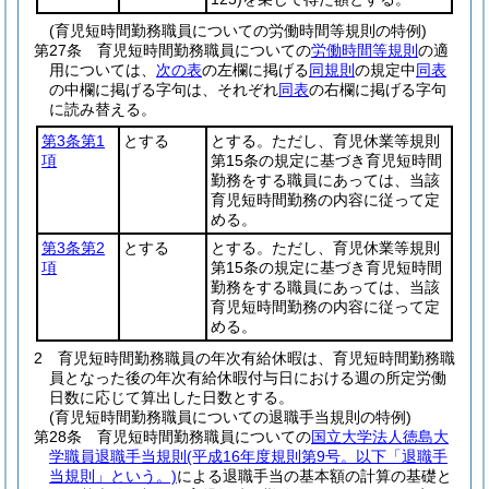
(育児短時間勤務職員についての労働時間等規則の特例)
第27条
育児短時間勤務職員についての
労働時間等規則
の適
用については、
次の表
の左欄に掲げる
同規則
の規定中
同表
の中欄に掲げる字句は、それぞれ
同表
の右欄に掲げる字句
に読み替える。
第3条第1
とする
とする。ただし、育児休業等規則
項
第15条の規定に基づき育児短時間
勤務をする職員にあっては、当該
育児短時間勤務の内容に従って定
める。
第3条第2
とする
とする。ただし、育児休業等規則
項
第15条の規定に基づき育児短時間
勤務をする職員にあっては、当該
育児短時間勤務の内容に従って定
める。
2
育児短時間勤務職員の年次有給休暇は、育児短時間勤務職
員となった後の年次有給休暇付与日における週の所定労働
日数に応じて算出した日数とする。
(育児短時間勤務職員についての退職手当規則の特例)
第28条
育児短時間勤務職員についての
国立大学法人徳島大
学職員退職手当規則
(平成16年度規則第9号。以下「退職手
当規則」という。)
による退職手当の基本額の計算の基礎と