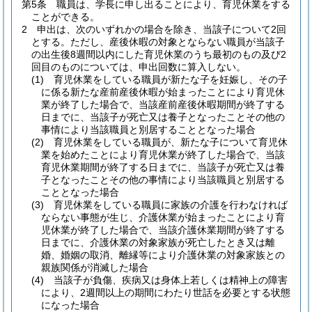
第5条
職員は、学長に申し出ることにより、育児休業をする
ことができる。
2
申出は、次のいずれかの場合を除き、当該子について2回
とする。
ただし、産後休暇の対象とならない職員が当該子
の出生後8週間以内にした育児休業のうち最初のもの及び2
回目のものについては、申出回数に算入しない。
(1)
育児休業をしている職員が新たな子を妊娠し、その子
に係る新たな産前産後休暇が始まったことにより育児休
業が終了した場合で、当該産前産後休暇期間が終了する
日までに、当該子が死亡又は養子となったことその他の
事情により当該職員と別居することとなった場合
(2)
育児休業をしている職員が、新たな子について育児休
業を始めたことにより育児休業が終了した場合で、当該
育児休業期間が終了する日までに、当該子が死亡又は養
子となったことその他の事情により当該職員と別居する
こととなった場合
(3)
育児休業をしている職員に家族の介護を行わなければ
ならない事態が生じ、介護休業が始まったことにより育
児休業が終了した場合で、当該介護休業期間が終了する
日までに、介護休業の対象家族が死亡したとき又は離
婚、婚姻の取消、離縁等により介護休業の対象家族との
親族関係が消滅した場合
(4)
当該子が負傷、疾病又は身体上若しくは精神上の障害
により、2週間以上の期間にわたり世話を必要とする状態
になった場合