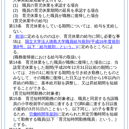
人事異動通知書を交付する。
(1)
職員の育児休業を承認する場合
(2)
職員の育児休業期間の延長を承認する場合
(3)
育児休業をした職員が職務に復帰した場合
(育児休業中の給与)
第13条
育児休業をしている期間については、給与を支給し
ない。
2
前項
に定めるもののほか、育児休業の給与に関し必要な事
項は、
国立大学法人徳島大学職員給与規則
(平成16年度規則
第8号。以下「給与規則」という。)
に定めるところによ
る。
(職務復帰後における給与等の取扱い)
第14条
育児休業をした職員が職務に復帰した場合には、当
該育児休業をした期間
(平成20年12月31日以前の期間につ
いては、2分の1に相当する期間)
を引き続き勤務したものと
みなして、その職務に復帰した日又はその日から1年以内の
昇給の時期に、基本給月額を調整し、又は昇給期間を短縮
することができる。
(育児短時間勤務の対象者)
第15条
育児短時間勤務の対象者は、職員と同居する当該職
員の小学校就学の始期に達するまで
(満6歳に達する日以後
の最初の3月31日のことをいう。以下同じ。)
の子を養育す
るため、
労働時間等規則
に定められた所定労働時間を短縮
して勤務する職員
(以下「育児短時間勤務職員」という。)
とする。