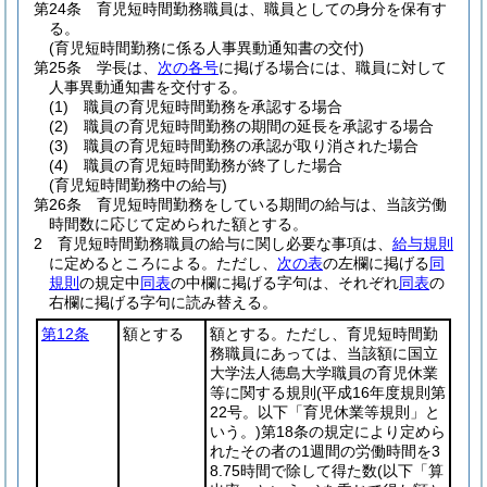
第24条
育児短時間勤務職員は、職員としての身分を保有す
る。
(育児短時間勤務に係る人事異動通知書の交付)
第25条
学長は、
次の各号
に掲げる場合には、職員に対して
人事異動通知書を交付する。
(1)
職員の育児短時間勤務を承認する場合
(2)
職員の育児短時間勤務の期間の延長を承認する場合
(3)
職員の育児短時間勤務の承認が取り消された場合
(4)
職員の育児短時間勤務が終了した場合
(育児短時間勤務中の給与)
第26条
育児短時間勤務をしている期間の給与は、当該労働
時間数に応じて定められた額とする。
2
育児短時間勤務職員の給与に関し必要な事項は、
給与規則
に定めるところによる。
ただし、
次の表
の左欄に掲げる
同
規則
の規定中
同表
の中欄に掲げる字句は、それぞれ
同表
の
右欄に掲げる字句に読み替える。
第12条
額とする
額とする。ただし、育児短時間勤
務職員にあっては、当該額に国立
大学法人徳島大学職員の育児休業
等に関する規則
(平成16年度規則第
22号。以下「育児休業等規則」と
いう。)
第18条の規定により定めら
れたその者の1週間の労働時間を3
8.75時間で除して得た数
(以下「算