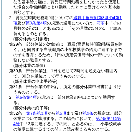
なる基本給月額は、育児短時間勤務をしなかったと仮定し
た場合の労働時間により勤務したときに受けるべき基本給
月額とする。
2
育児短時間勤務期間についての
退職手当規則第8条の4第1
項
及び
第9条第4項
の規定の適用については、
同項
中「その
月数の2分の1」とあるのは、「その月数の3分の1」と読み
替えるものとする。
(部分休業の対象者)
第29条
部分休業の対象者は、職員
(育児短時間勤務職員を除
く。)
と同居する当該職員の小学校就学の始期に達するまで
の子を養育するため、1日の所定労働時間の一部について勤
務しない職員とする。
(部分休業の単位)
第30条
部分休業は、1日を通じて2時間を超えない範囲内
で、30分を単位として行うものとする。
(部分休業の申出手続等)
第31条
部分休業の申出は、所定の部分休業申出書により行
うものとする。
2
第6条第4項
の規定は、部分休業の申出について準用す
る。
(部分休業の終了等)
第32条
第7条第3項
から
第5項
まで及び
第9条
の規定は、部分
休業について準用する。
この場合において、
第7条第4項第
4号
中「3歳に達するまでの間」とあるのは、「小学校就学
の始期に達するまでの間」と読み替えるものとする。