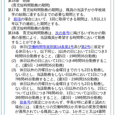
第16条
削除
(育児短時間勤務の期間)
第17条
育児短時間勤務の期間は、職員の当該子が小学校就
学の始期に達する日までの必要な期間とする。
2
前項
の場合において、1回に取得できる期間は、1月以上1
年以下の連続した期間とする。
(育児短時間勤務の形態)
第18条
育児短時間勤務は、
次の各号
に掲げるいずれかの勤
務の形態により、当該職員が希望する時間帯において勤務
することができる。
(1)
休日
(
労働時間等規則第14条第1号
及び
第2号
に規定す
る休日をいう。以下同じ。)
以外の日において1日につき3
時間55分勤務すること。
(週5日・19時間35分勤務)
(2)
休日以外の日において1日につき4時間55分勤務するこ
と。
(週5日・24時間35分勤務)
(3)
休日以外の月曜日から金曜日までのうち2日を勤務し
ない日とし、当該勤務をしない日以外において1日につき
7時間45分勤務すること。
(週3日・23時間15分勤務)
(4)
休日以外の月曜日から金曜日までのうち2日を勤務し
ない日とし、当該勤務をしない日以外の日のうち、2日に
ついては1日につき7時間45分、1日については1日につき
3時間55分勤務とすること。
(週3日・19時間25分勤務)
(5)
前各号
の規定にかかわらず、学長が特に必要と認めた
場合には、1週当たりの労働時間
(1か月単位の変形労働制
が適用されている職員にあっては、1か月ごと又は4週間