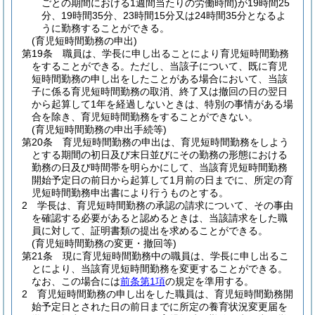
ごとの期間における1週間当たりの労働時間)
が19時間25
分、19時間35分、23時間15分又は24時間35分となるよ
うに勤務することができる。
(育児短時間勤務の申出)
第19条
職員は、学長に申し出ることにより育児短時間勤務
をすることができる。
ただし、当該子について、既に育児
短時間勤務の申し出をしたことがある場合において、当該
子に係る育児短時間勤務の取消、終了又は撤回の日の翌日
から起算して1年を経過しないときは、特別の事情がある場
合を除き、育児短時間勤務をすることができない。
(育児短時間勤務の申出手続等)
第20条
育児短時間勤務の申出は、育児短時間勤務をしよう
とする期間の初日及び末日並びにその勤務の形態における
勤務の日及び時間帯を明らかにして、当該育児短時間勤務
開始予定日の前日から起算して1月前の日までに、所定の育
児短時間勤務申出書により行うものとする。
2
学長は、育児短時間勤務の承認の請求について、その事由
を確認する必要があると認めるときは、当該請求をした職
員に対して、証明書類の提出を求めることができる。
(育児短時間勤務の変更・撤回等)
第21条
現に育児短時間勤務中の職員は、学長に申し出るこ
とにより、当該育児短時間勤務を変更することができる。
なお、この場合には
前条第1項
の規定を準用する。
2
育児短時間勤務の申し出をした職員は、育児短時間勤務開
始予定日とされた日の前日までに所定の養育状況変更届を