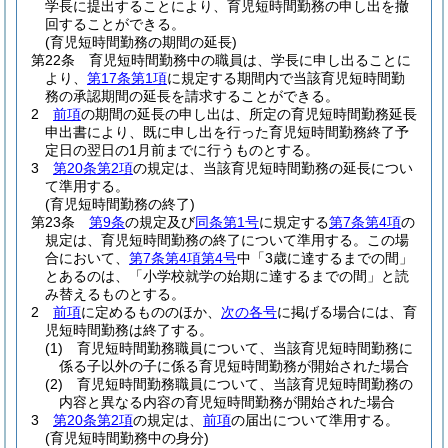
学長に提出することにより、育児短時間勤務の申し出を撤
回することができる。
(育児短時間勤務の期間の延長)
第22条
育児短時間勤務中の職員は、学長に申し出ることに
より、
第17条第1項
に規定する期間内で当該育児短時間勤
務の承認期間の延長を請求することができる。
2
前項
の期間の延長の申し出は、所定の育児短時間勤務延長
申出書により、既に申し出を行った育児短時間勤務終了予
定日の翌日の1月前までに行うものとする。
3
第20条第2項
の規定は、当該育児短時間勤務の延長につい
て準用する。
(育児短時間勤務の終了)
第23条
第9条
の規定及び
同条第1号
に規定する
第7条第4項
の
規定は、育児短時間勤務の終了について準用する。
この場
合において、
第7条第4項第4号
中「3歳に達するまでの間」
とあるのは、「小学校就学の始期に達するまでの間」と読
み替えるものとする。
2
前項
に定めるもののほか、
次の各号
に掲げる場合には、育
児短時間勤務は終了する。
(1)
育児短時間勤務職員について、当該育児短時間勤務に
係る子以外の子に係る育児短時間勤務が開始された場合
(2)
育児短時間勤務職員について、当該育児短時間勤務の
内容と異なる内容の育児短時間勤務が開始された場合
3
第20条第2項
の規定は、
前項
の届出について準用する。
(育児短時間勤務中の身分)