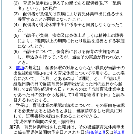
(2)
育児休業申出に係る子の親である配偶者
(以下「配偶
者」という。)
の死亡
(3)
配偶者が負傷又は疾病により育児休業申出に係る子を
養育することが困難になったこと。
(4)
配偶者が育児休業申出に係る子と同居しなくなったこ
と。
(5)
当該子が負傷、疾病又は身体上若しくは精神上の障害
により、2週間以上の期間にわたり世話を必要とする状態
になったとき。
(6)
当該子について、保育所における保育の実施を希望
し、申込みを行っているが、当面その実施が行われない
とき。
3
前項
の規定は、産後休暇の対象とならない職員が当該子の
出生後8週間以内にする育児休業について準用する。
この場
合において、「1月」とあるのは「2週間」と、「当該1月
経過日前の日で当該育児休業申出があった日の翌日から起
算して1週間を経過する日」とあるのは「当該育児休業申出
があった日の翌日から起算して1週間を経過する日」と読み
替えるものとする。
4
学長は、育児休業の承認の請求について、その事由を確認
する必要があると認めるときは、当該請求をした職員に対
して、証明書類の提出を求めることができる。
(育児休業の期間の変更・撤回等)
第7条
育児休業申出をした職員は、その後当該育児休業申出
に係る育児休業開始予定日とされた日
(
前条第2項
又は
第3項