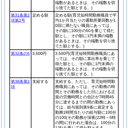
端数があるときは、その端数を切
り捨てた額とする。)
第31条第2
定める額
定める額
(育児短時間勤務職員で平
項第2号
均1か月当たりの通勤所要回数が1
0回に満たない職員にあっては、
その額に100分の50を乗じて得た
額とし、その額に1円未満の端数
があるときは、その端数を切り捨
てた額とする。)
第32条の5
3,500円
3,500円
(育児短時間勤務職員にあ
っては、その額に算出率を乗じて
得た額とし、その額に1円未満の
端数があるときは、その端数を切
り捨てた額とする。)
第38条第1
支給する
支給する。ただし、育児短時間勤
項
務職員にあっては、その勤務の時
間とその勤務をした日における正
規の労働時間との合計が7時間45
分に達するまでの間の勤務にあっ
ては、給与規則第9条に規定する
勤務1時間当たりの給与額に100分
の100
(その勤務が深夜
(22時～5時
の間)
に行われた場合は、100分の
125)
を乗じて得た額とする。