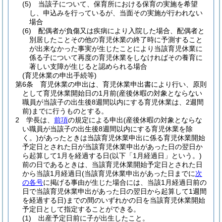
(5)
当該子について、保育所における保育の実施を希望
し、申込みを行っているが、当面その実施が行われない
場合
(6)
配偶者が負傷又は疾病により入院した場合、配偶者と
別居したことその他の育児休業の終了時に予測すること
が出来なかった事実が生じたことにより当該育児休業に
係る子について再度の育児休業をしなければその養育に
著しい支障が生じると認められる場合
(育児休業の申出手続等)
第6条
育児休業の申出は、育児休業申出書により行い、原則
として育児休業開始日の1月前
(産後休暇の対象とならない
職員が当該子の出生後8週間以内にする育児休業は、2週間
前)
までに行うものとする。
2
学長は、
前項
の規定による申出
(産後休暇の対象とならな
い職員が当該子の出生後8週間以内にする育児休業を除
く。)
があったときは当該育児休業申出に係る育児休業開始
予定日とされた日が当該育児休業申出があった日の翌日か
ら起算して1月を経過する日
(以下「1月経過日」という。)
前の日であるときは、当該育児休業開始予定日とされた日
から当該1月経過日
(当該育児休業申出があった日までに
次
の各号
に掲げる事由が生じた場合には、当該1月経過日前の
日で当該育児休業申出があった日の翌日から起算して1週間
を経過する日)
までの間のいずれかの日を当該育児休業開始
予定日として指定することができる。
(1)
出産予定日前に子が出生したこと。