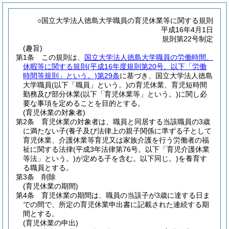
○国立大学法人徳島大学職員の育児休業等に関する規則
平成16年4月1日
規則第22号制定
(趣旨)
第1条
この規則は、
国立大学法人徳島大学職員の労働時間、
休暇等に関する規則
(平成16年度規則第20号。以下「労働
時間等規則」という。)
第29条
に基づき、国立大学法人徳島
大学職員
(以下「職員」という。)
の育児休業、育児短時間
勤務及び部分休業
(以下「育児休業等」という。)
に関し必
要な事項を定めることを目的とする。
(育児休業の対象者)
第2条
育児休業の対象者は、職員と同居する当該職員の3歳
に満たない子
(養子及び法律上の親子関係に準ずる子として
育児休業、介護休業等育児又は家族介護を行う労働者の福
祉に関する法律
(平成3年法律第76号。以下「育児介護休業
等法」という。)
が定める子を含む。以下同じ。)
を養育す
る職員とする。
第3条
削除
(育児休業の期間)
第4条
育児休業の期間は、職員の当該子が3歳に達する日ま
での間で、所定の育児休業申出書に記載された連続する期
間とする。
(育児休業の申出)