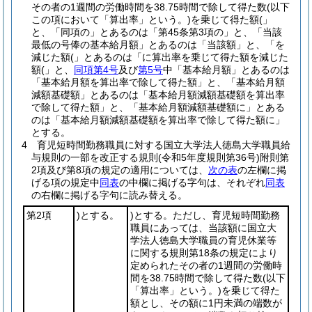
その者の1週間の労働時間を38.75時間で除して得た数
(以下
この項において「算出率」という。)
を乗じて得た額(」
と、「同項の」とあるのは「第45条第3項の」と、「当該
最低の号俸の基本給月額」とあるのは「当該額」と、「を
減じた額(」とあるのは「に算出率を乗じて得た額を減じた
額(」と、
同項第4号
及び
第5号
中「基本給月額」とあるのは
「基本給月額を算出率で除して得た額」と、「基本給月額
減額基礎額」とあるのは「基本給月額減額基礎額を算出率
で除して得た額」と、「基本給月額減額基礎額に」とある
のは「基本給月額減額基礎額を算出率で除して得た額に」
とする。
4
育児短時間勤務職員に対する国立大学法人徳島大学職員給
与規則の一部を改正する規則
(令和5年度規則第36号)
附則第
2項及び第8項の規定の適用については、
次の表
の左欄に掲
げる項の規定中
同表
の中欄に掲げる字句は、それぞれ
同表
の右欄に掲げる字句に読み替える。
第2項
)とする。
)とする。ただし、育児短時間勤務
職員にあっては、当該額に国立大
学法人徳島大学職員の育児休業等
に関する規則第18条の規定により
定められたその者の1週間の労働時
間を38.75時間で除して得た数
(以下
「算出率」という。)
を乗じて得た
額とし、その額に1円未満の端数が