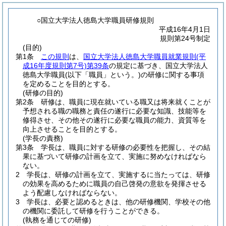
○国立大学法人徳島大学職員研修規則
平成16年4月1日
規則第24号制定
(目的)
第1条
この規則
は、
国立大学法人徳島大学職員就業規則
(平
成16年度規則第7号)
第39条
の規定に基づき、国立大学法人
徳島大学職員
(以下「職員」という。)
の研修に関する事項
を定めることを目的とする。
(研修の目的)
第2条
研修は、職員に現在就いている職又は将来就くことが
予想される職の職務と責任の遂行に必要な知識、技能等を
修得させ、その他その遂行に必要な職員の能力、資質等を
向上させることを目的とする。
(学長の責務)
第3条
学長は、職員に対する研修の必要性を把握し、その結
果に基づいて研修の計画を立て、実施に努めなければなら
ない。
2
学長は、研修の計画を立て、実施するに当たっては、研修
の効果を高めるために職員の自己啓発の意欲を発揮させる
よう配慮しなければならない。
3
学長は、必要と認めるときは、他の研修機関、学校その他
の機関に委託して研修を行うことができる。
(執務を通じての研修)