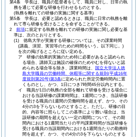
第4条
学長は、職員の監督者をして、職員に対し、日常の執
務を通じて必要な研修を行わせるものとする。
(執務を離れての研修の実施に関する基準)
第5条
学長は、必要と認めるときは、職員に日常の執務を離
れて専ら研修を受けることを命ずることができる。
2
前項
に規定する執務を離れての研修の実施に関し必要な基
準は、次のとおりとする。
(1)
徳島大学が実施する研修については、その課業時間
(講義、演習、実習等のための時間をいう。以下同じ。)
を次の掲げるところに従い定める。
ア
研修の効果的実施のため特に必要があると認められ
る場合、講師又は施設の確保のためやむを得ないと認
められる場合等を除き、課業時間は、
国立大学法人徳
島大学職員の労働時間、休暇等に関する規則
(平成16年
度規則第20号)
第3条
に定められた所定労働時間内に置
くものとし、かつ、1日につき7時間45分以内とする。
イ
職員が1日の執務の全部を離れて研修を受ける場合に
おける当該研修の課業時間は、1週間につき、当該研修
を受ける職員の1週間の労働時間を超えず、かつ、その
4分の3を下らないものとすること。
ただし、研修の目
的、内容等に照らしてこの基準により難い場合は、当
該研修の期間を超えない一定の期間について、その期
間内における1週間当たりの平均課業時間が当該研修を
受ける職員の当該期間内における1週間当たりの勤務時
間を超えず、かつ、その4分の3を下らないものとする