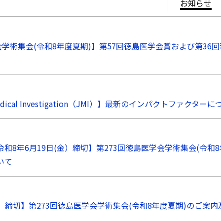
お知らせ
会学術集会(令和8年度夏期)】第57回徳島医学会賞および第36
f Medical Investigation（JMI）】最新のインパクトファクター
和8年6月19日(金）締切】第273回徳島医学会学術集会(令和
いて
月）締切】第273回徳島医学会学術集会(令和8年度夏期)のご案