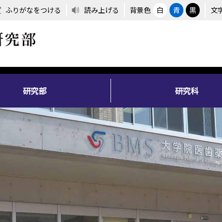
ふりがなをつける
読み上げる
背景色
白
青
黒
文
研究部
研究科