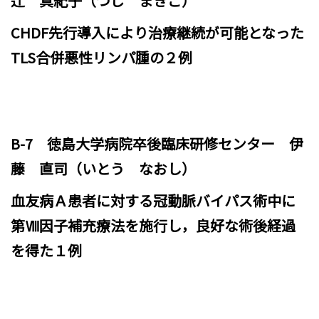
辻 真紀子（つじ まきこ）
CHDF先行導入により治療継続が可能となった
TLS合併悪性リンパ腫の２例
B-7
徳島大学病院卒後臨床研修センター 伊
藤 直司（いとう なおし）
血友病Ａ患者に対する冠動脈バイパス術中に
第Ⅷ因子補充療法を施行し，良好な術後経過
を得た１例