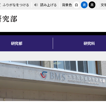
ふりがなをつける
読み上げる
背景色
白
青
黒
文
研究部
研究科