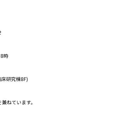
せ
18時
床研究棟8F)
を兼ねています。